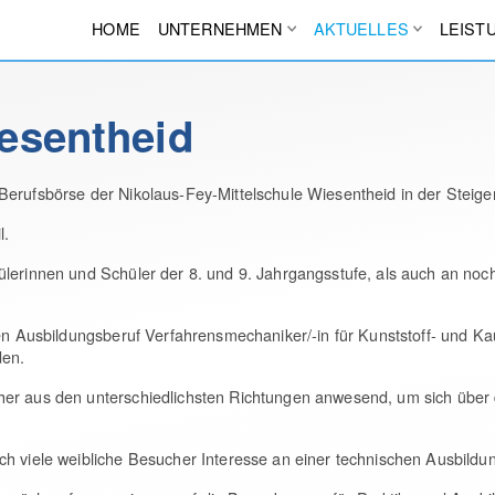
HOME
UNTERNEHMEN
AKTUELLES
LEIST
esentheid
erufsbörse der Nikolaus-Fey-Mittelschule Wiesentheid in der Steigerw
l.
lerinnen und Schüler der 8. und 9. Jahrgangsstufe, als auch an noc
den Ausbildungsberuf Verfahrensmechaniker/-in für Kunststoff- und Ka
den.
her aus den unterschiedlichsten Richtungen anwesend, um sich über
h viele weibliche Besucher Interesse an einer technischen Ausbildung