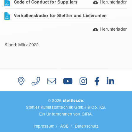
Herunterladen
Code of Conduct for Suppliers
Verhaltenskodex für Stettler und Lieferanten
Herunterladen
Stand: März 2022
© 2026
.
stettler.de
Stettler Kunststofftechnik GmbH & Co. KG.
Ein Unternehmen von GIRA.
Impressum
AGB
Datenschutz