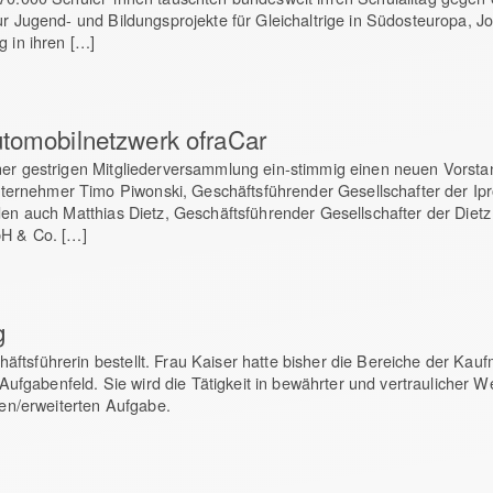
ur Jugend- und Bildungsprojekte für Gleichaltrige in Südosteuropa, J
g in ihren […]
utomobilnetzwerk ofraCar
iner gestrigen Mitgliederversammlung ein-stimmig einen neuen Vorst
ernehmer Timo Piwonski, Geschäftsführender Gesellschafter der Ip
rden auch Matthias Dietz, Geschäftsführender Gesellschafter der Di
bH & Co. […]
g
ftsführerin bestellt. Frau Kaiser hatte bisher die Bereiche der Kau
m Aufgabenfeld. Sie wird die Tätigkeit in bewährter und vertraulicher
uen/erweiterten Aufgabe.